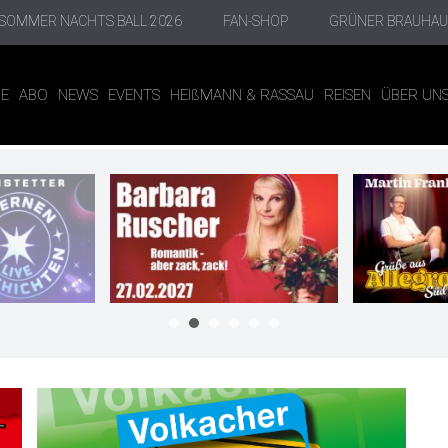
SOMMER NACHTS BALL 2026
FAN-SHOP
GRÜNER BRAUHAU
NE
ABO
NEWS
EVENTS
HEIßMANN & RASSAU
REISEN
ÜBER UN