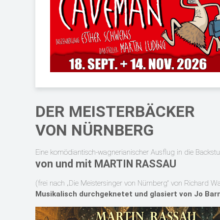
DER MEISTERBÄCKER
VON NÜRNBERG
Eine komödiantisch-wagnerianischer Ausflug in die Backst
von und mit MARTIN RASSAU
(frei nach „Die Meistersinger von Nürnberg“ von Richard 
Musikalisch durchgeknetet und glasiert von Jo Bar