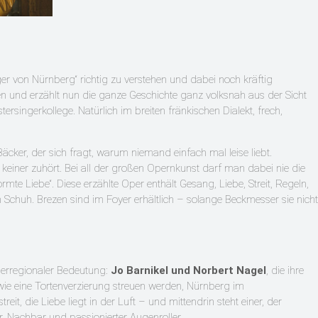
ger von Nürnberg“ richtig zu verstehen und dabei noch kräftig
 und erzählt nun die ganze Geschichte ganz volksnah aus der Sicht
rsingerkollege. Natürlich im breiten fränkischen Dialekt, frech,
cker, der sich fragt, warum niemand einfach mal leise liebt.
keiner zuhört. Bei all der großen Opernkunst darf man dabei nie die
mte Liebe“. Diese erzählte Oper enthält Gesang, Liebe, Streit, Regeln,
 Schuh. Brezen sind im Foyer erhältlich – solange Beckmesser sie nicht
berregionaler Bedeutung:
Jo Barnikel und Norbert Nagel
, die ihre
wie eine Tortenverzierung streuen werden, Nürnberg im
it, die Liebe liegt in der Luft – und mittendrin steht einer, der
r, Nachbar und passionierter Augenroller.