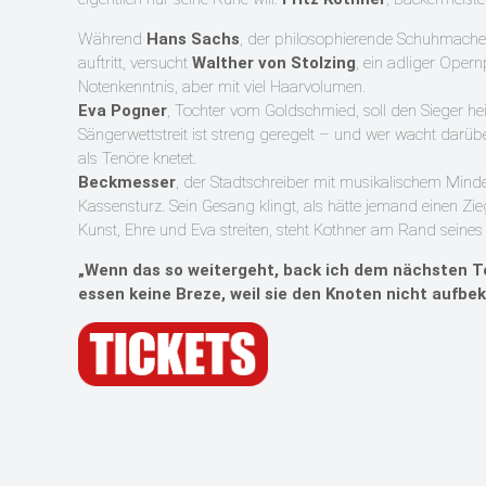
Während
Hans Sachs
, der philosophierende Schuhmacher
auftritt, versucht
Walther von Stolzing
, ein adliger Ope
Notenkenntnis, aber mit viel Haarvolumen.
Eva Pogner
, Tochter vom Goldschmied, soll den Sieger hei
Sängerwettstreit ist streng geregelt – und wer wacht darübe
als Tenöre knetet.
Beckmesser
, der Stadtschreiber mit musikalischem Minde
Kassensturz. Sein Gesang klingt, als hätte jemand einen Z
Kunst, Ehre und Eva streiten, steht Kothner am Rand seines
„Wenn das so weitergeht, back ich dem nächsten T
essen keine Breze, weil sie den Knoten nicht aufb