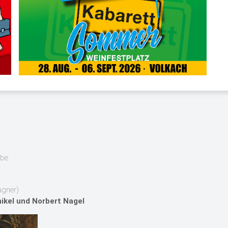
.
ube
Wagner)
nikel und Norbert Nagel