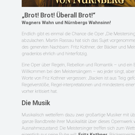
„Brot! Brot! Überall Brot!“
Wagners Wahn und Nürnbergs Wahnsinn!
Endlich gibt es einmal die Chance die Oper „Die Meistersin
abzulachen. Martin Rassau hat sich das Sujet vorgenommen
des genervten Nachbarn: Fritz Kothner, der Bäcker und Meiste
gnadenlos ehrlich und hinterfotzig.
Eine Oper über Regeln, Rebellion und Romantik – und ein Bä
Willkommen bei den Meistersängern – wo jeder singt, aber 
Worte von Friz Kothner vergessen: „Backen ist aus Teig gefor
Regelverstöße, Regel-interpretationen und mindestens einen
vorher kritisiert hat.
Die Musik
Musikalisch wetteifern dazu zwei großartige Musiker mit ü
ganze Bandbreite ihrer Musikalität über dieses Opernwerk 
Ausnahmezustand: Die Meistersinger treffen sich zum Wettstre
eigentlich nur seine Ruhe will:
Fritz Kothner
, Bäckermeiste