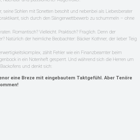
, seine Sohlen mit Sonetten besohlt und nebenbei als Liebesberater
rnpraktikant, sich durch den Sängerwettbewerb zu schummeln – ohne
raten. Romantisch? Vielleicht. Praktisch? Fraglich. Denn der
r? Natürlich der heimliche Beobachter: Bäcker Kothner, der lieber Teig
rwertigkeitskomplex, zählt Fehler wie ein Finanzbeamter beim
iegenbock in ein Notenheft gesperrt. Und während sich die Herren um
 Backofens und denkt sich:
enor eine Breze mit eingebautem Taktgefühl. Aber Tenöre
ekommen!