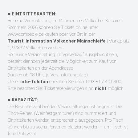
■
EINTRITTSKARTEN:
Für eine Veranstaltung im Rahmen des Volkacher Kabarett
Sommers 2026 können Sie Tickets online unter
www.comoedie.de
kaufen oder vor Ort in der
Tourist-Information Volkacher Mainschleife
(Marktplatz
1, 97332 Volkach) erwerben.
Sollte eine Veranstaltung im Vorverkauf ausgebucht sein,
besteht dennoch jederzeit die Möglichkeit zum Kauf von
Eintrittskarten an der Abendkasse
(täglich ab 18 Uhr,
je Veranstaltungstag).
Unser
Info-Telefon
erreichen Sie unter 0 93 81 / 401 300.
Bitte beachten Sie: Ticketreservierungen sind
nicht
möglich.
■
KAPAZITÄT:
Die Besucherzahl bei den Veranstaltungen ist begrenzt. Die
Tisch-Reihen (Weinfestgarnituren) sind nummeriert und
Eintrittskarten werden entsprechend ausgegeben. Pro Tisch
können bis zu sechs Personen platziert werden – am Tisch ist
freie Platzwahl.