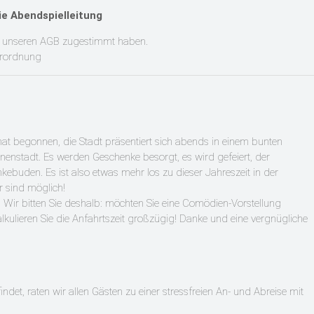
ie Abendspielleitung
rte unseren AGB zugestimmt haben.
erordnung
t begonnen, die Stadt präsentiert sich abends in einem bunten
nenstadt. Es werden Geschenke besorgt, es wird gefeiert, der
kebuden. Es ist also etwas mehr los zu dieser Jahreszeit in der
r sind möglich!
 Wir bitten Sie deshalb: möchten Sie eine Comödien-Vorstellung
kulieren Sie die Anfahrtszeit großzügig! Danke und eine vergnügliche
ndet, raten wir allen Gästen zu einer stressfreien An- und Abreise mit