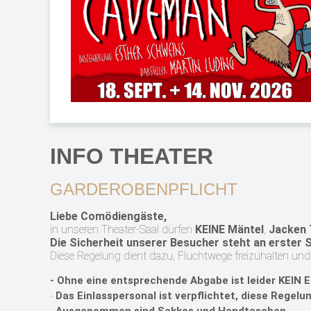
INFO THEATER
GARDEROBENPFLICHT
Liebe Comödiengäste,
in unseren Theater-Saal dürfen
KEINE
Mäntel
,
Jacken
Die Sicherheit unserer Besucher steht an erster S
Diese Regelung dient dazu, Fluchtwege freizuhalten
und 
- Ohne eine entsprechende Abgabe ist leider
KEIN E
-
Das Einlasspersonal ist verpflichtet, diese
Regelun