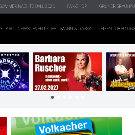
SOMMER NACHTS BALL 2026
FAN-SHOP
GRÜNER BRAUHAU
NE
ABO
NEWS
EVENTS
HEIßMANN & RASSAU
REISEN
ÜBER UN