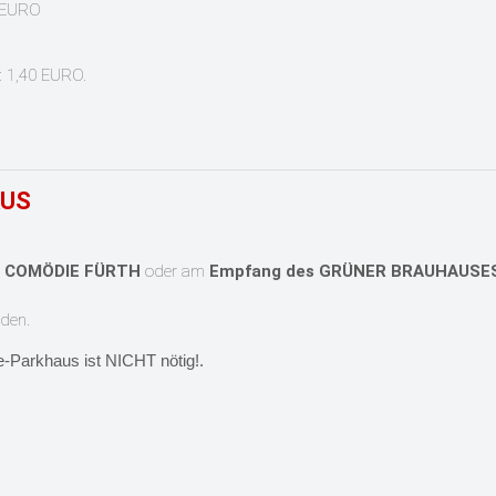
- EURO
 1,40 EURO.
AUS
 COMÖDIE FÜRTH
oder am
Empfang des GRÜNER BRAUHAUSE
den.
e-
Parkhaus ist NICHT nötig!.