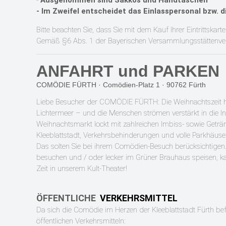
-
Ausgenommen sind Sakkos und Handtaschen
- Im Zweifel entscheidet das Einlasspersonal bzw. d
Bitte beachten Sie, dass Sie mit dem Kauf Ihrer
Eintrittska
Gemäß §6 Abs. 1 der Bayerischen
Versammlungsstättenv
ANFAHRT und PARKEN
COMÖDIE FÜRTH · Comödien-Platz 1 ·
90762 Fürth
Liebe Besucher der COMÖDIE FÜRTH: Die Weihnachtszeit ha
Lichtermeer – und die Menschen strömen verstärkt in die In
Weihnachtsmarkt lockt mit zahlreichen Imbiss- sowie Geträn
Kleeblattstadt, Verkehrsbehinderungen und volle Parkhäuse
Das solten Sie bei ihrem Comödien-Besuch berücksichtigen.
besuchen und / oder lecker im Grüner Brauhaus speisen, kal
Zeit in unserem Kult-Theater!
ÖFFENTLICHE
VERKEHRSMITTEL
Da sich die Comödie im Herzen der Kleeblattstadt Fürth befi
öffentlichen Verkehrsmitteln: