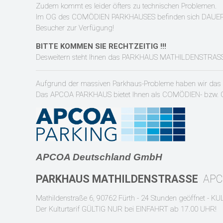
Zudem kommt es leider öfters zu technischen Problemen.
Im OG des COMÖDIEN PARKHAUSES befinden sich DAUERPARKP
Besucher zur Verfügung!
BITTE KOMMEN SIE RECHTZEITIG !!!
Desweitern steht Ihnen das PARKHAUS MATHILDENSTRASSE 
Aufgrund der massiven Parkhaus-Probleme haben wir das 
Das APCOA PARKHAUS bietet Ihnen als COMÖDIEN- bzw. 
APCOA Deutschland GmbH
PARKHAUS
MATHILDENSTRASSE
AP
Mathildenstraße 6, 90762 Fürth - 24 Stunden geöffnet -
KUL
Der Kulturtarif GÜLTIG NUR bei EINFAHRT ab 17.00 UHR!